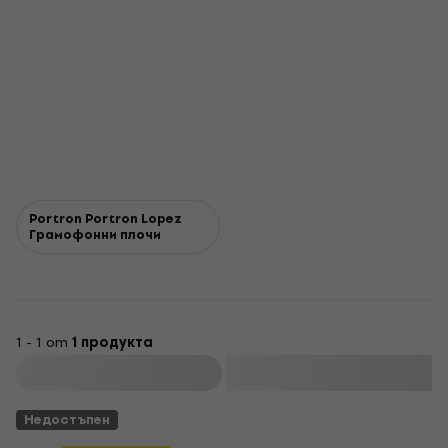
Portron Portron Lopez
Грамофонни плочи
1 - 1 от
1 продукта
Филтриране
Недостъпен