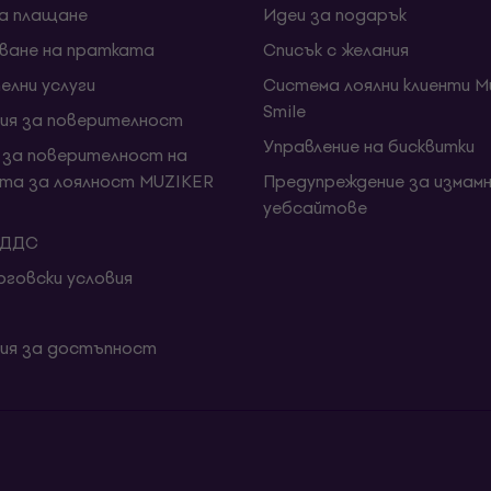
за плащане
Идеи за подарък
ване на пратката
Списък с желания
елни услуги
Система лоялни клиенти Mu
Smile
ия за поверителност
Управление на бисквитки
 за поверителност на
та за лоялност MUZIKER
Предупреждение за измамн
уебсайтове
 ДДС
говски условия
ия за достъпност