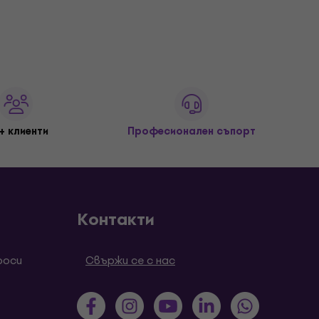
+ клиенти
Професионален съпорт
Контакти
роси
Свържи се с нас