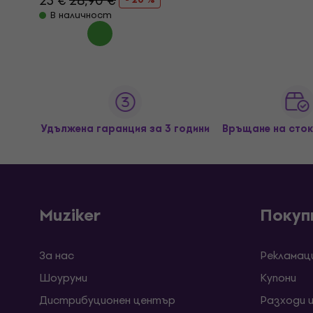
23 €
28,90 €
В наличност
Удължена гаранция за 3 години
Връщане на сток
Muziker
Покуп
За нас
Рекламац
Шоуруми
Kупони
Дистрибуционен център
Разходи 