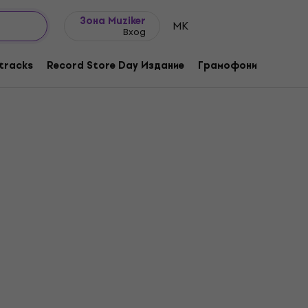
Идеи за подарък
FAQ
Muziker Блог
Зона Muziker
MK
Вход
tracks
Record Store Day Издание
Грамофони
Музика