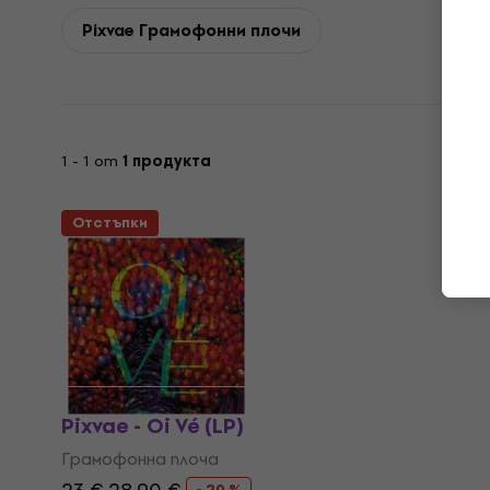
Pixvae Грамофонни плочи
1 - 1 от
1 продукта
Отстъпки
Pixvae - Oi Vé (LP)
Грамофонна плоча
- 20 %