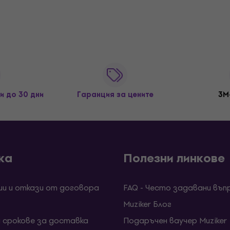
и до 30 дни
Гаранция за цените
3M
ка
Полезни линкове
ии и откази от договора
FAQ - Често задавани въп
Muziker Блог
и срокове за доставка
Подаръчен ваучер Muziker