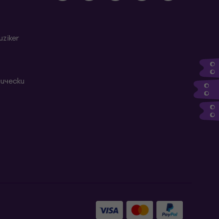
ziker
ически