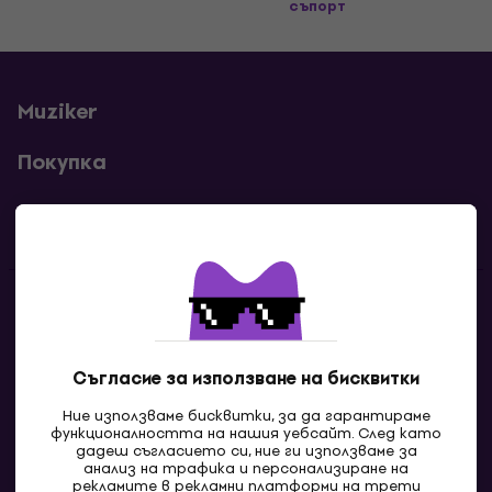
съпорт
Muziker
Покупка
Полезни линкове
Контакти
Свържи се с нас
Съгласие за използване на бисквитки
Ние използваме бисквитки, за да гарантираме
функционалността на нашия уебсайт. След като
дадеш съгласието си, ние ги използваме за
анализ на трафика и персонализиране на
рекламите в рекламни платформи на трети