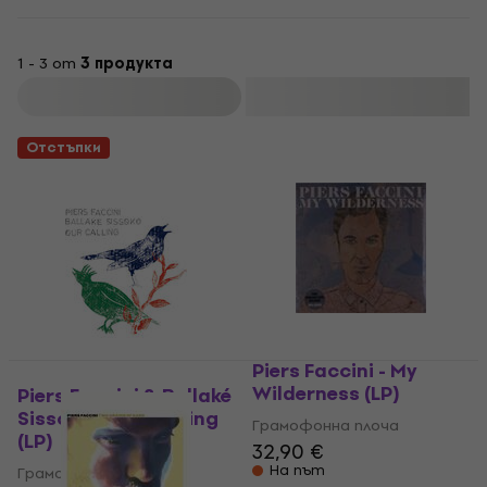
1 - 3 от
3 продукта
Филтриране
Отстъпки
Piers Faccini - My
Wilderness (LP)
Piers Faccini & Ballaké
Sissoko - Our Calling
Грамофонна плоча
(LP)
32,90 €
На път
Грамофонна плоча