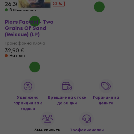
26,30 €
33,90 €
- 22 %
В наличност
Piers Faccini - Two
Grains Of Sand
(Reissue) (LP)
Грамофонна плоча
32,90 €
На път
Удължена
Връщане на стоки
Гаранция за
гаранция за 3
до 30 дни
цените
години
3M+ клиенти
Професионален