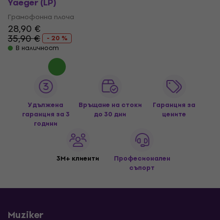
Yaeger (LP)
Грамофонна плоча
28,90 €
35,90 €
- 20 %
В наличност
Удължена
Връщане на стоки
Гаранция за
гаранция за 3
до 30 дни
цените
години
3M+ клиенти
Професионален
съпорт
Muziker