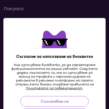
Покупка
Полезни линкове
Контакти
Свържи се с нас
Съгласие за използване на бисквитки
Ние използваме бисквитки, за да гарантираме
функционалността на нашия уебсайт. След като
дадеш съгласието си, ние ги използваме за
анализ на трафика и персонализиране на
рекламите в рекламни платформи на трети
страни, като винаги спазваме правилата на
Политиката за поверителност
.
Съгласявам се
MK