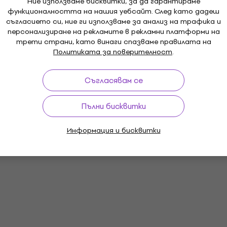
Ние използваме бисквитки, за да гарантираме
функционалността на нашия уебсайт. След като дадеш
съгласието си, ние ги използваме за анализ на трафика и
персонализиране на рекламите в рекламни платформи на
трети страни, като винаги спазваме правилата на
Политиката за поверителност
.
Съгласявам се
Пълни бисквитки
Информация и бисквитки