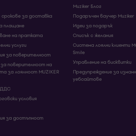
Muziker Блог
и срокове за доставка
Подаръчен ваучер Muziker
за плащане
Идеи за подарък
ване на пратката
Списък с желания
елни услуги
Система лоялни клиенти Mu
Smile
ия за поверителност
Управление на бисквитки
 за поверителност на
та за лоялност MUZIKER
Предупреждение за измамн
уебсайтове
 ДДС
говски условия
ия за достъпност