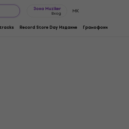
Идеи за подарък
FAQ
Muziker Блог
Зона Muziker
MK
Вход
tracks
Record Store Day Издание
Грамофони
Музика