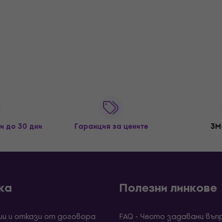
и до 30 дни
Гаранция за цените
3M
ка
Полезни линкове
ии и откази от договора
FAQ - Често задавани въп