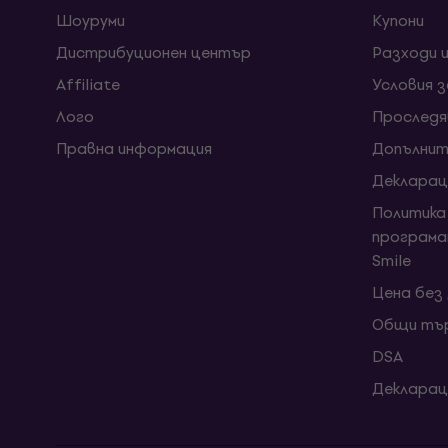
Шоуруми
Kупони
Дистрибуционен център
Разходи 
Affiliate
Условия 
Лого
Проследя
Правна информация
Допълнит
Декларац
Политика
програма
Smile
Цена без
Общи тър
DSA
Декларац