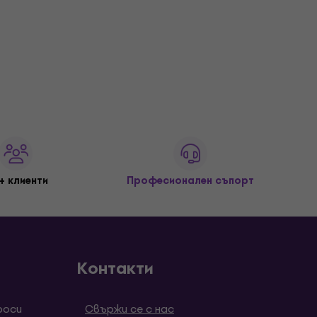
+ клиенти
Професионален съпорт
Контакти
роси
Свържи се с нас