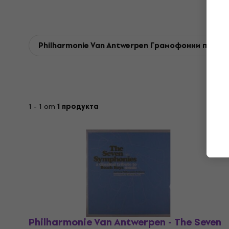
Philharmonie Van Antwerpen Грамофонни плочи
1 - 1 от
1 продукта
Philharmonie Van Antwerpen - The Seven