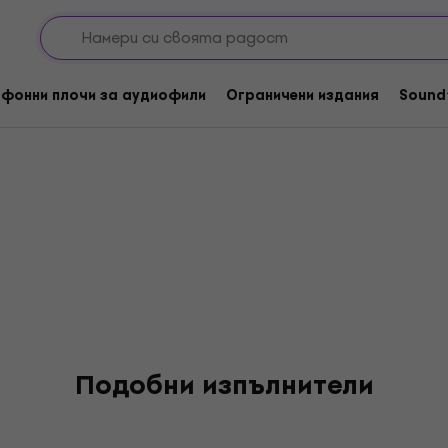
nie Van Antwerpen
фонни плочи за аудиофили
Ограничени издания
Sound
Подобни изпълнители