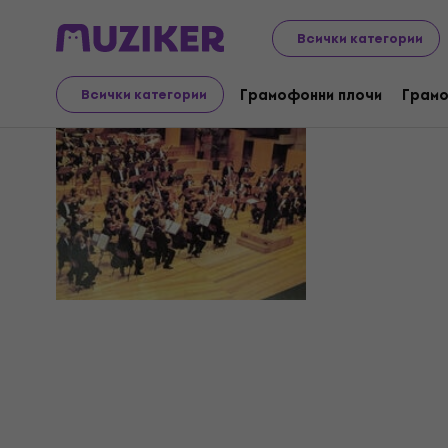
Всички категории
Philharmo
Грамофонни плочи
Грамо
Всички категории