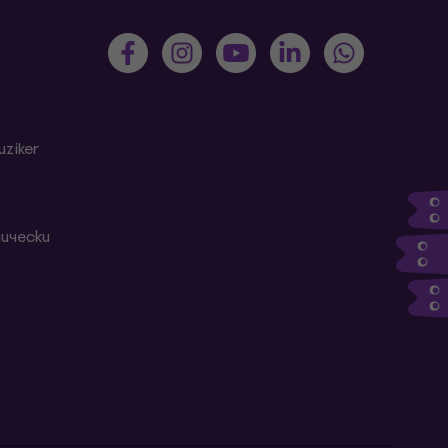
ziker
ически