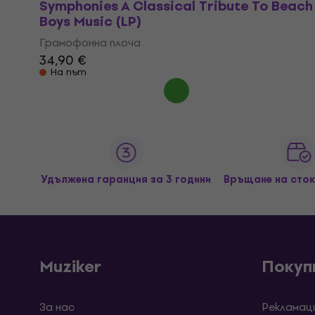
Symphonies A Classical Tribute To Beach
Boys Music (LP)
Грамофонна плоча
34,90 €
На път
Удължена гаранция за 3 години
Връщане на сток
Muziker
Покуп
За нас
Рекламац