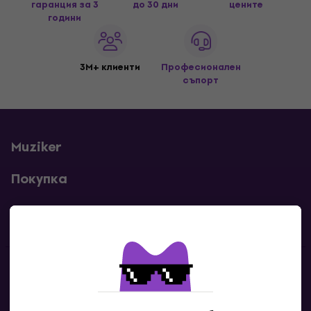
гаранция за 3
до 30 дни
цените
години
3M+ клиенти
Професионален
съпорт
Muziker
Покупка
Полезни линкове
Контакти
Свържи се с нас