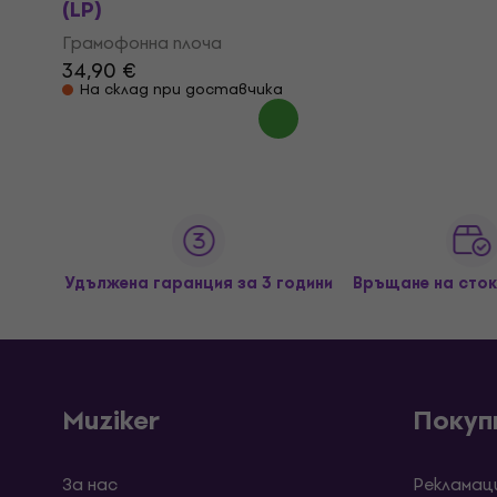
(LP)
Грамофонна плоча
34,90 €
На склад при доставчика
Удължена гаранция за 3 години
Връщане на сток
Muziker
Покуп
За нас
Рекламац