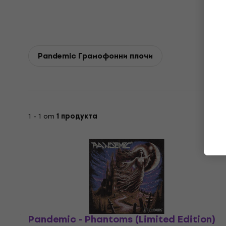
Pandemic Грамофонни плочи
1 - 1 от
1 продукта
Pandemic - Phantoms (Limited Edition)