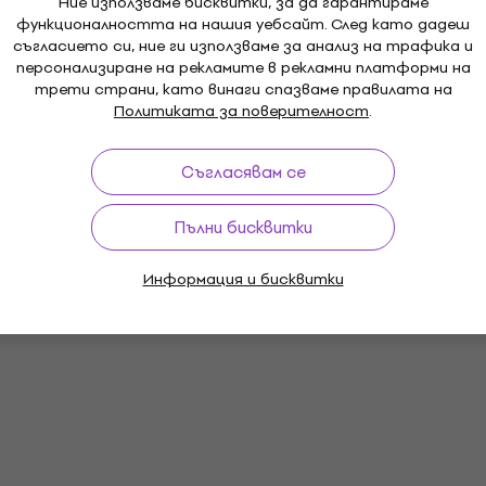
Ние използваме бисквитки, за да гарантираме
функционалността на нашия уебсайт. След като дадеш
съгласието си, ние ги използваме за анализ на трафика и
персонализиране на рекламите в рекламни платформи на
трети страни, като винаги спазваме правилата на
Политиката за поверителност
.
Съгласявам се
Пълни бисквитки
Информация и бисквитки