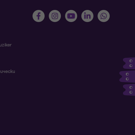
ziker
ически