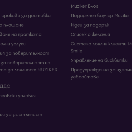
Muziker Блог
и срокове за доставка
Подаръчен ваучер Muziker
за плащане
Идеи за подарък
ване на пратката
Списък с желания
елни услуги
Система лоялни клиенти Mu
Smile
ия за поверителност
Управление на бисквитки
 за поверителност на
та за лоялност MUZIKER
Предупреждение за измамн
уебсайтове
 ДДС
говски условия
ия за достъпност