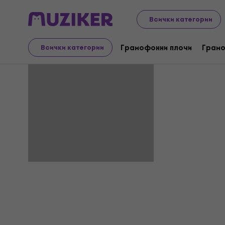
Всички категории
Pandemic
Грамофонни плочи
Грамо
Всички категории