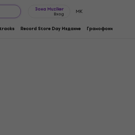
Идеи за подарък
FAQ
Muziker Блог
Зона Muziker
MK
Вход
tracks
Record Store Day Издание
Грамофони
Музика