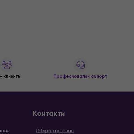
+ клиенти
Професионален съпорт
Контакти
роси
Свържи се с нас