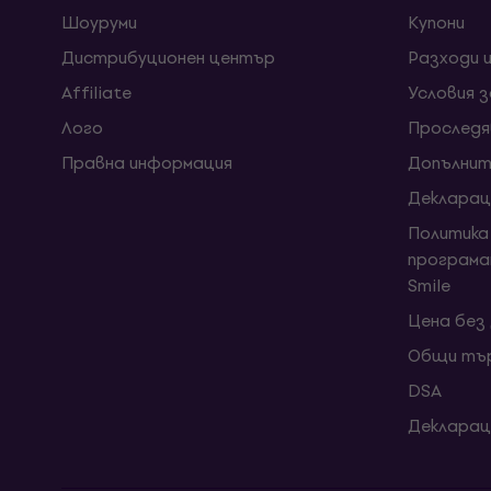
Шоуруми
Kупони
Дистрибуционен център
Разходи 
Affiliate
Условия 
Лого
Проследя
Правна информация
Допълнит
Декларац
Политика
програма
Smile
Цена без
Общи тър
DSA
Декларац