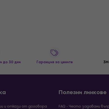
и до 30 дни
Гаранция за цените
3M
ка
Полезни линкове
ии и откази от договора
FAQ - Често задавани въп