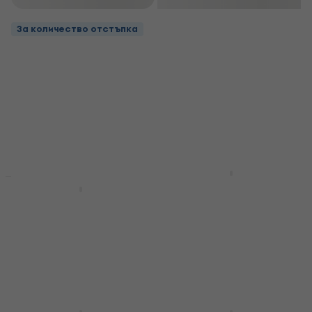
За количество отстъпка
Revoltage UVS2025
Застанете за укулеле
Revoltage GH10E
Стойка за китара
Застанете за укулеле
стенна
5
/5
7,89 €
Стойка за китара стенна
В наличност
5
/5
3,89 €
В наличност