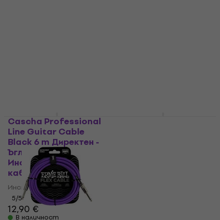
CIOKS SOL
Gotoh VK1-19 C
Захранващ адаптер
Chrome Копче за
управление
Захранващ адаптер
Копче за управление
5
/5
165 €
179 €
5
/5
- 8 %
4,99 €
В наличност
В наличност
Cascha Professional
Cascha CUS-VC5
Line Guitar Cable
Vegan Cork Floral
Black 6 m Директен -
Sketch Колан за
Ъглов
укулеле
Инструментален
Колан за укулеле
кабел
5
/5
9,89 €
Инструментален кабел
В наличност
5
/5
12,90 €
В наличност