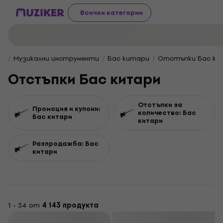
Всички категории
Музикални инструменти
Бас китари
Отстъпки Бас ки
Отстъпки Бас китари
Отстъпки за
Промоция и купони:
количество: Бас
Бас китари
китари
Разпродажба: Бас
китари
1 - 34 от
4 143 продукта
Филтриране