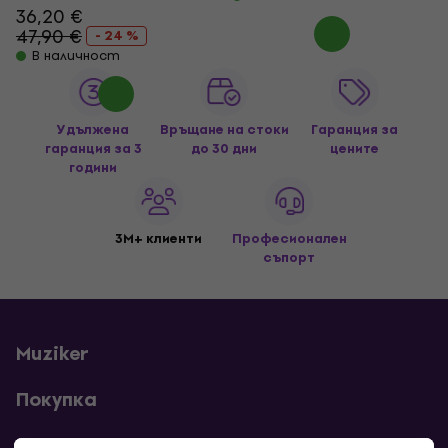
36,20 €
47,90 €
- 24 %
В наличност
Удължена
Връщане на стоки
Гаранция за
гаранция за 3
до 30 дни
цените
години
3M+ клиенти
Професионален
съпорт
Muziker
Покупка
Полезни линкове