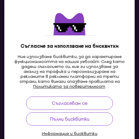
Контакти
Свържи се с нас
Съгласие за използване на бисквитки
Ние използваме бисквитки, за да гарантираме
функционалността на нашия уебсайт. След като
дадеш съгласието си, ние ги използваме за
анализ на трафика и персонализиране на
рекламите в рекламни платформи на трети
страни, като винаги спазваме правилата на
Политиката за поверителност
.
Съгласявам се
MK
Пълни бисквитки
Информация и бисквитки