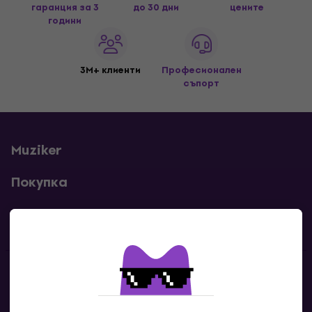
гаранция за 3
до 30 дни
цените
години
3M+ клиенти
Професионален
съпорт
Muziker
Покупка
Полезни линкове
Контакти
Свържи се с нас