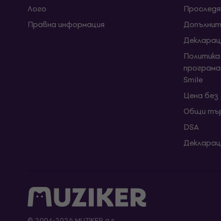
Лого
Проследя
Правна информация
Допълнит
Декларац
Политика
програма
Smile
Цена без
Общи тър
DSA
Декларац
© 2004-2026 MUZIKER a.s.