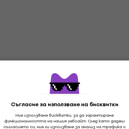
Съгласие за използване на бисквитки
Ние използваме бисквитки, за да гарантираме
функционалността на нашия уебсайт. След като дадеш
съгласието си, ние ги използваме за анализ на трафика и