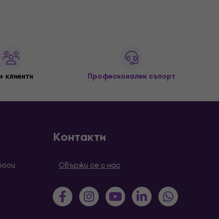
+ клиенти
Професионален съпорт
Контакти
роси
Свържи се с нас