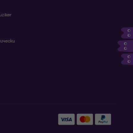
ziker
ически