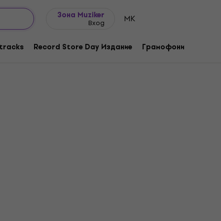
Идеи за подарък
FAQ
Muziker Блог
Зона Muziker
MK
Вход
tracks
Record Store Day Издание
Грамофони
Музика