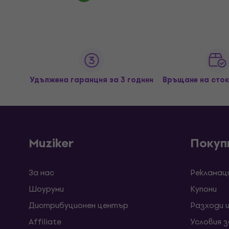
Удължена гаранция за 3 години
Връщане на сток
Muziker
Покуп
За нас
Рекламац
Шоуруми
Kупони
Дистрибуционен център
Разходи 
Affiliate
Условия 