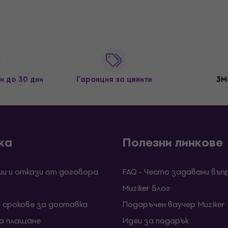
и до 30 дни
Гаранция за цените
3M
ка
Полезни линкове
ии и откази от договора
FAQ - Често задавани въп
Muziker Блог
и срокове за доставка
Подаръчен ваучер Muziker
за плащане
Идеи за подарък