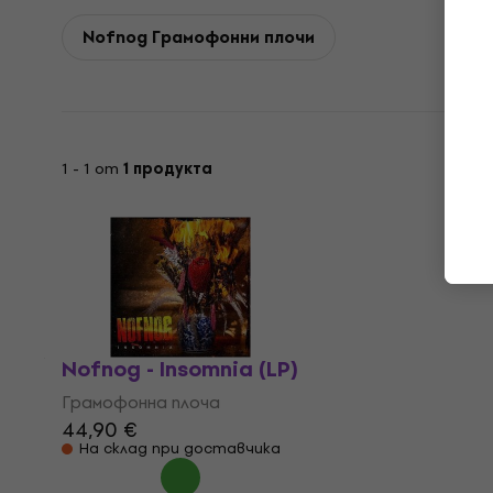
Nofnog Грамофонни плочи
1 - 1 от
1 продукта
Nofnog - Insomnia (LP)
Грамофонна плоча
44,90 €
На склад при доставчика