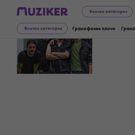
Всички категории
Nofnog
Грамофонни плочи
Грамо
Всички категории