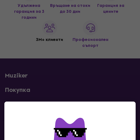
Удължена
Връщане на стоки
Гаранция за
гаранция за 3
до 30 дни
цените
години
3M+ клиенти
Професионален
съпорт
Muziker
Покупка
Полезни линкове
Контакти