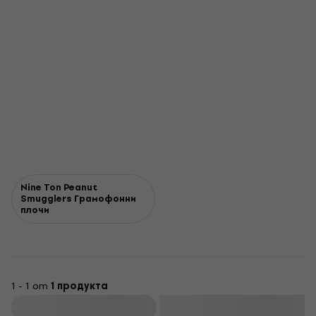
Nine Ton Peanut
Smugglers Грамофонни
плочи
1 - 1 от
1 продукта
Филтриране