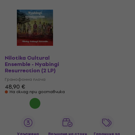
Nilotika Cultural
Ensemble - Nyabingi
Resurrection (2 LP)
Грамофонна плоча
48,90 €
На склад при доставчика
Удължена
Връщане на стоки
Гаранция за