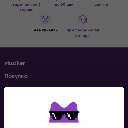
гаранция за 3
до 30 дни
цените
години
3M+ клиенти
Професионален
съпорт
Muziker
Покупка
Полезни линкове
Контакти