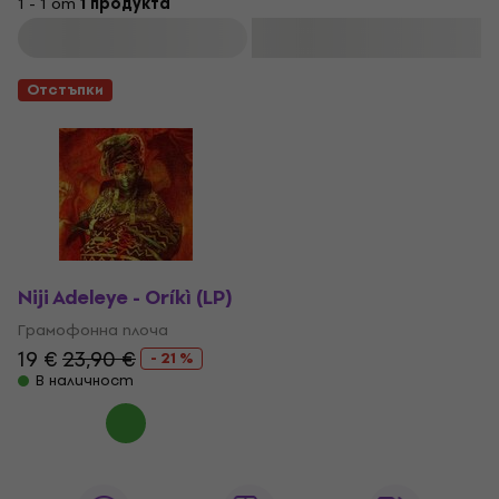
1 - 1 от
1 продукта
Филтриране
Отстъпки
Niji Adeleye - Oríkì (LP)
Грамофонна плоча
19 €
23,90 €
- 21 %
В наличност