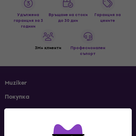
Удължена
Връщане на стоки
Гаранция за
гаранция за 3
до 30 дни
цените
години
3M+ клиенти
Професионален
съпорт
Muziker
Покупка
Полезни линкове