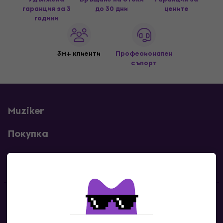
гаранция за 3
до 30 дни
цените
години
3M+ клиенти
Професионален
съпорт
Muziker
Покупка
Полезни линкове
Контакти