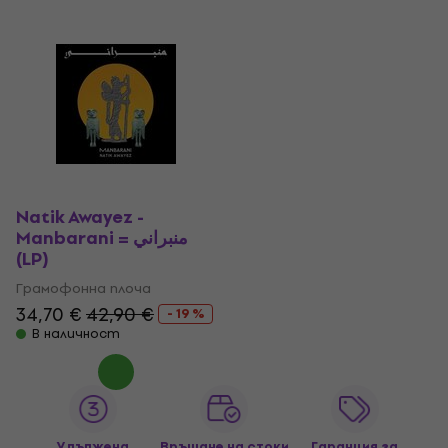
Natik Awayez -
Manbarani = منبراني
(LP)
Грамофонна плоча
34,70 €
42,90 €
- 19 %
В наличност
Удължена
Връщане на стоки
Гаранция за