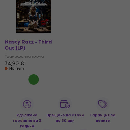
Nasty Ratz - Third
Cut (LP)
Грамофонна плоча
34,90 €
На път
Удължена
Връщане на стоки
Гаранция за
гаранция за 3
до 30 дни
цените
години