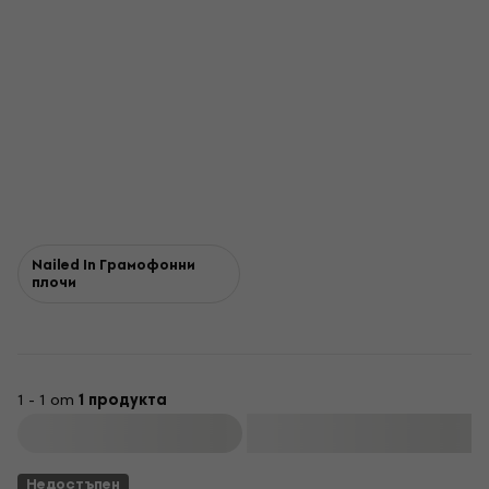
Nailed In Грамофонни
плочи
1 - 1 от
1 продукта
Филтриране
Недостъпен