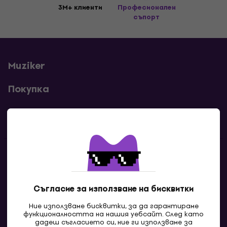
3M+ клиенти
Професионален
съпорт
Muziker
Покупка
Полезни линкове
Контакти
Свържи се с нас
Съгласие за използване на бисквитки
Ние използваме бисквитки, за да гарантираме
функционалността на нашия уебсайт. След като
дадеш съгласието си, ние ги използваме за