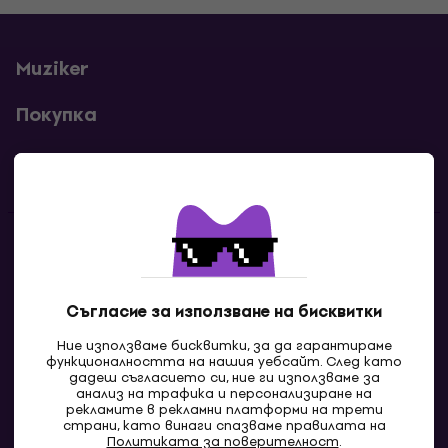
Muziker
Покупка
Полезни линкове
Контакти
Свържи се с нас
Съгласие за използване на бисквитки
Ние използваме бисквитки, за да гарантираме
функционалността на нашия уебсайт. След като
дадеш съгласието си, ние ги използваме за
анализ на трафика и персонализиране на
рекламите в рекламни платформи на трети
страни, като винаги спазваме правилата на
Политиката за поверителност
.