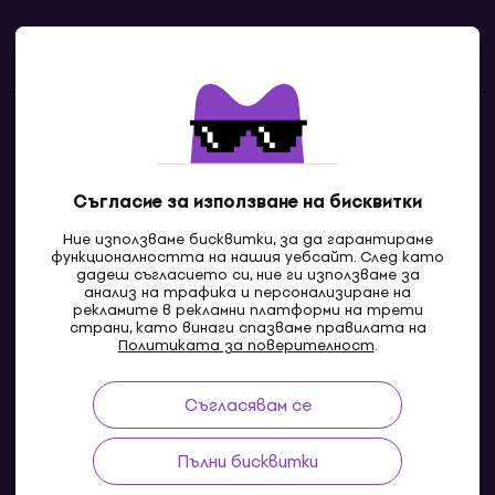
Полезни линкове
Контакти
Свържи се с нас
Съгласие за използване на бисквитки
Ние използваме бисквитки, за да гарантираме
функционалността на нашия уебсайт. След като
дадеш съгласието си, ние ги използваме за
анализ на трафика и персонализиране на
рекламите в рекламни платформи на трети
страни, като винаги спазваме правилата на
Политиката за поверителност
.
Съгласявам се
MK
Пълни бисквитки