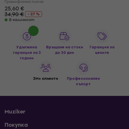
Грамофонна плоча
25,60 €
34,90 €
- 27 %
В наличност
Удължена
Връщане на стоки
Гаранция за
гаранция за 3
до 30 дни
цените
години
3M+ клиенти
Професионален
съпорт
Muziker
Покупка