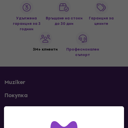
Удължена
Връщане на стоки
Гаранция за
гаранция за 3
до 30 дни
цените
години
3M+ клиенти
Професионален
съпорт
Muziker
Покупка
Полезни линкове