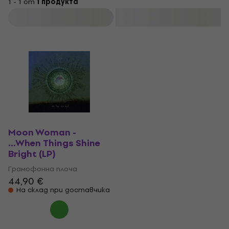
1 - 1 от
1 продукта
Филтриране
Moon Woman -
...When Things Shine
Bright (LP)
Грамофонна плоча
44,90 €
На склад при доставчика