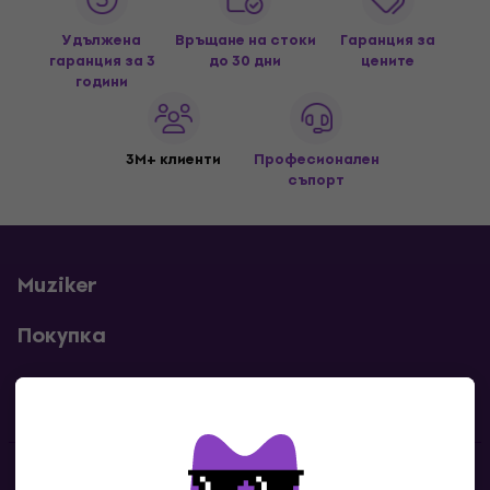
Удължена
Връщане на стоки
Гаранция за
гаранция за 3
до 30 дни
цените
години
3M+ клиенти
Професионален
съпорт
Muziker
Покупка
Полезни линкове
Контакти