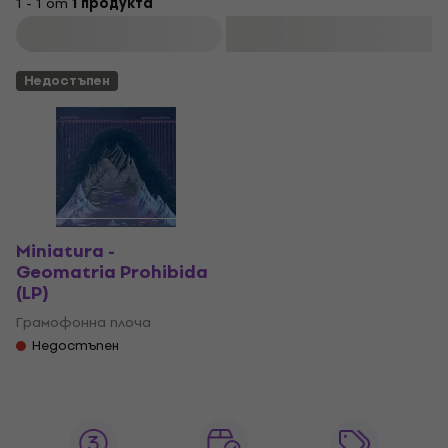
1 - 1 от
1 продукта
Филтриране
Недостъпен
Miniatura -
Geomatria Prohibida
(LP)
Грамофонна плоча
Недостъпен