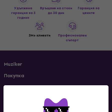
Удължена
Връщане на стоки
Гаранция за
гаранция за 3
до 30 дни
цените
години
3M+ клиенти
Професионален
съпорт
Muziker
Покупка
Полезни линкове
Контакти