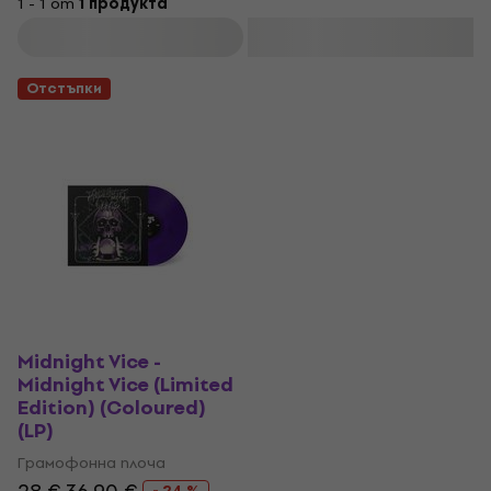
1 - 1 от
1 продукта
Филтриране
Отстъпки
Midnight Vice -
Midnight Vice (Limited
Edition) (Coloured)
(LP)
Грамофонна плоча
- 24 %