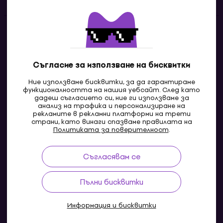
Контакти
Свържи се с нас
Съгласие за използване на бисквитки
Ние използваме бисквитки, за да гарантираме
функционалността на нашия уебсайт. След като
дадеш съгласието си, ние ги използваме за
анализ на трафика и персонализиране на
рекламите в рекламни платформи на трети
страни, като винаги спазваме правилата на
Политиката за поверителност
.
Съгласявам се
MK
Пълни бисквитки
Информация и бисквитки
© 2004-2026 MUZIKER a.s.