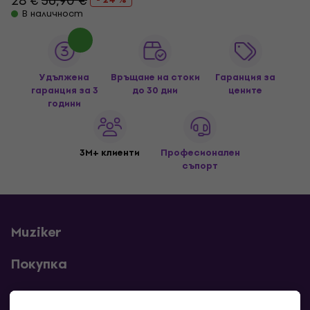
28 €
36,90 €
В наличност
Удължена
Връщане на стоки
Гаранция за
гаранция за 3
до 30 дни
цените
години
3M+ клиенти
Професионален
съпорт
Muziker
Покупка
Полезни линкове