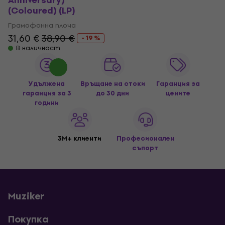
Anniversary)
(Coloured) (LP)
Грамофонна плоча
31,60 €
38,90 €
- 19 %
В наличност
Удължена
Връщане на стоки
Гаранция за
гаранция за 3
до 30 дни
цените
години
3M+ клиенти
Професионален
съпорт
Muziker
Покупка