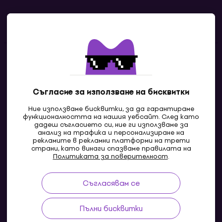
Полезни линкове
Контакти
Свържи се с нас
Съгласие за използване на бисквитки
Ние използваме бисквитки, за да гарантираме
функционалността на нашия уебсайт. След като
дадеш съгласието си, ние ги използваме за
анализ на трафика и персонализиране на
рекламите в рекламни платформи на трети
страни, като винаги спазваме правилата на
Политиката за поверителност
.
Съгласявам се
MK
Пълни бисквитки