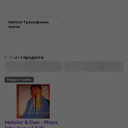
Melcior Грамофонни
плочи
1 - 1 от
1 продукта
Филтриране
Недостъпен
Melcior & Dan - Plays