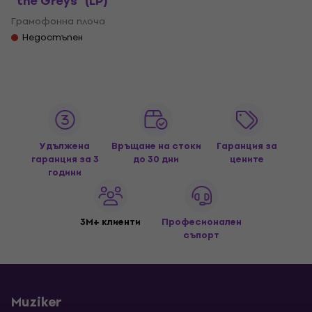
"the Greys" (LP)
Грамофонна плоча
Недостъпен
Удължена
Връщане на стоки
Гаранция за
гаранция за 3
до 30 дни
цените
години
3M+ клиенти
Професионален
съпорт
Muziker