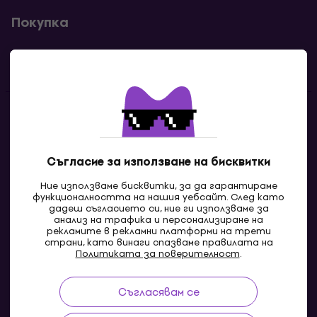
Покупка
Полезни линкове
Контакти
Свържи се с нас
Съгласие за използване на бисквитки
Ние използваме бисквитки, за да гарантираме
функционалността на нашия уебсайт. След като
дадеш съгласието си, ние ги използваме за
анализ на трафика и персонализиране на
рекламите в рекламни платформи на трети
страни, като винаги спазваме правилата на
Политиката за поверителност
.
Съгласявам се
MK