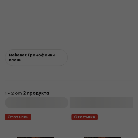
Mehenet Грамофонни
плочи
1 - 2 от
2 продукта
Филтриране
Отстъпки
Отстъпки