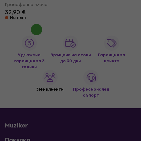
Грамофонна плоча
32,90 €
На път
Удължена
Връщане на стоки
Гаранция за
гаранция за 3
до 30 дни
цените
години
3M+ клиенти
Професионален
съпорт
Muziker
Покупка