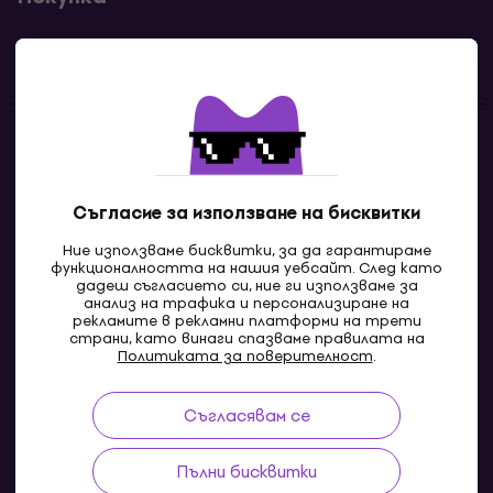
Полезни линкове
Контакти
Свържи се с нас
Съгласие за използване на бисквитки
Ние използваме бисквитки, за да гарантираме
функционалността на нашия уебсайт. След като
дадеш съгласието си, ние ги използваме за
анализ на трафика и персонализиране на
рекламите в рекламни платформи на трети
страни, като винаги спазваме правилата на
Политиката за поверителност
.
Съгласявам се
MK
Пълни бисквитки