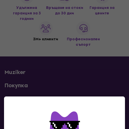
Удължена
Връщане на стоки
Гаранция за
гаранция за 3
до 30 дни
цените
години
3M+ клиенти
Професионален
съпорт
Muziker
Покупка
Полезни линкове
Контакти