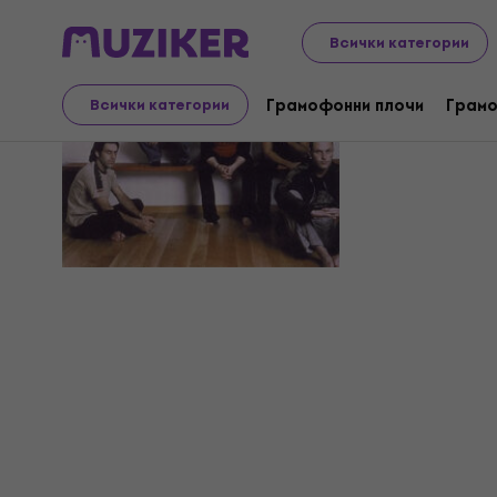
Всички категории
Los Pirat
Грамофонни плочи
Грамо
Всички категории