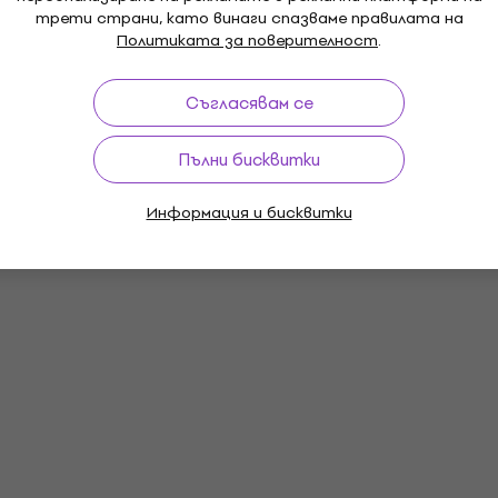
трети страни, като винаги спазваме правилата на
Политиката за поверителност
.
Съгласявам се
Пълни бисквитки
Информация и бисквитки