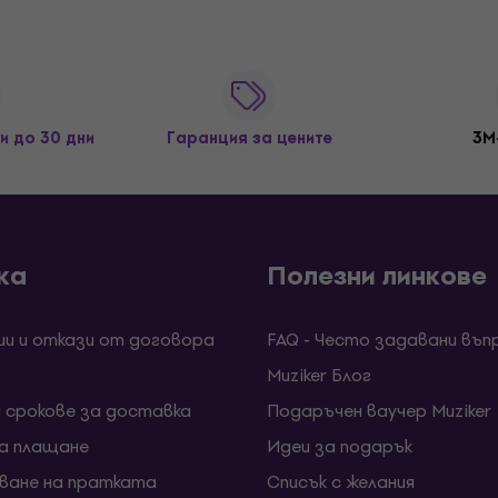
и до 30 дни
Гаранция за цените
3M
ка
Полезни линкове
ии и откази от договора
FAQ - Често задавани въп
Muziker Блог
и срокове за доставка
Подаръчен ваучер Muziker
за плащане
Идеи за подарък
ване на пратката
Списък с желания