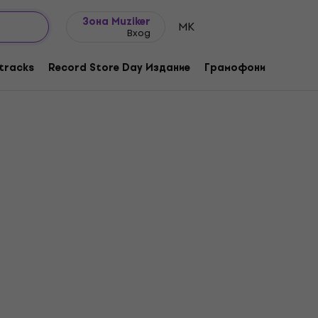
Идеи за подарък
FAQ
Muziker Блог
Зона Muziker
MK
Вход
tracks
Record Store Day Издание
Грамофони
Музика