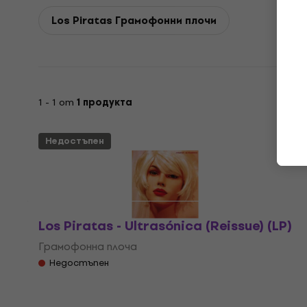
Los Piratas Грамофонни плочи
1 - 1 от
1 продукта
Недостъпен
Los Piratas - Ultrasónica (Reissue) (LP)
Грамофонна плоча
Недостъпен