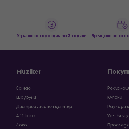
Удължена гаранция за 3 години
Връщане на сток
Muziker
Покуп
За нас
Рекламац
Шоуруми
Kупони
Дистрибуционен център
Разходи 
Affiliate
Условия 
Лого
Проследя