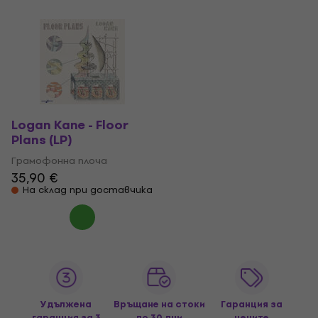
Logan Kane - Floor
Plans (LP)
Грамофонна плоча
35,90 €
На склад при доставчика
Удължена
Връщане на стоки
Гаранция за
гаранция за 3
до 30 дни
цените