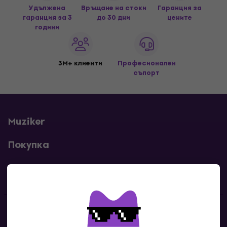
Удължена
Връщане на стоки
Гаранция за
гаранция за 3
до 30 дни
цените
години
3M+ клиенти
Професионален
съпорт
Muziker
Покупка
Полезни линкове
Контакти