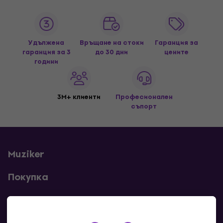
Удължена
Връщане на стоки
Гаранция за
гаранция за 3
до 30 дни
цените
години
3M+ клиенти
Професионален
съпорт
Muziker
Покупка
Полезни линкове