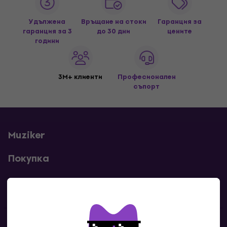
Удължена
Връщане на стоки
Гаранция за
гаранция за 3
до 30 дни
цените
години
3M+ клиенти
Професионален
съпорт
Muziker
Покупка
Полезни линкове