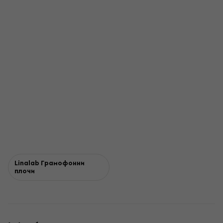
Linalab Грамофонни
плочи