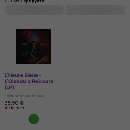
1 - 1 от
1 продукта
Филтриране
L'Heure Bleue -
L'Oiseau a Rebours
(LP)
Грамофонна плоча
35,90 €
На път