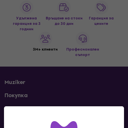
Удължена
Връщане на стоки
Гаранция за
гаранция за 3
до 30 дни
цените
години
3M+ клиенти
Професионален
съпорт
Muziker
Покупка
Полезни линкове