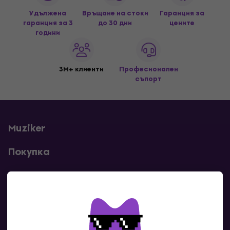
Удължена
Връщане на стоки
Гаранция за
гаранция за 3
до 30 дни
цените
години
3M+ клиенти
Професионален
съпорт
Muziker
Покупка
Полезни линкове
Контакти