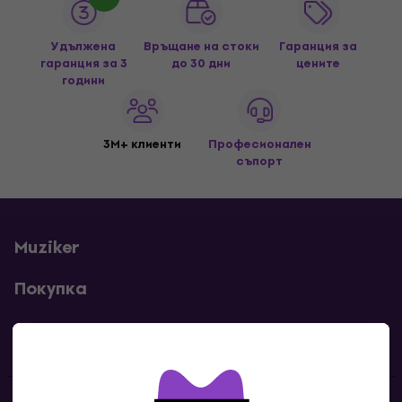
Удължена
Връщане на стоки
Гаранция за
гаранция за 3
до 30 дни
цените
години
3M+ клиенти
Професионален
съпорт
Muziker
Покупка
Полезни линкове