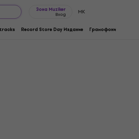
Идеи за подарък
FAQ
Muziker Блог
Зона Muziker
MK
Вход
tracks
Record Store Day Издание
Грамофони
Музика