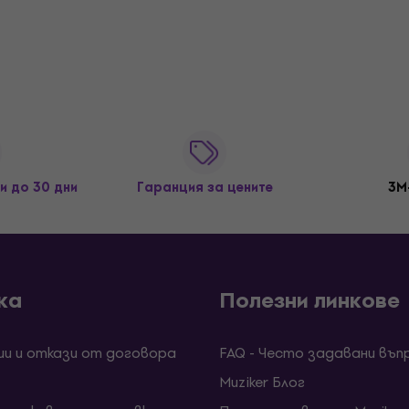
и до 30 дни
Гаранция за цените
3M
ка
Полезни линкове
ии и откази от договора
FAQ - Често задавани въп
Muziker Блог