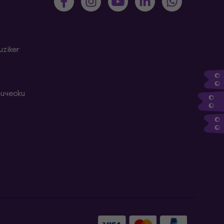
ziker
ически