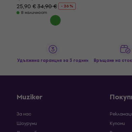
25,90 €
34,90 €
- 26 %
В наличност
Удължена гаранция за 3 години
Връщане на сток
Muziker
Покуп
За нас
Рекламац
Шоуруми
Kупони