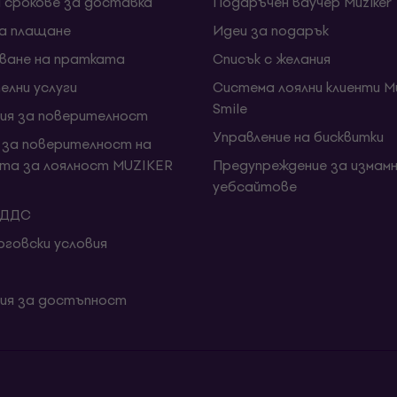
и срокове за доставка
Подаръчен ваучер Muziker
за плащане
Идеи за подарък
ване на пратката
Списък с желания
елни услуги
Система лоялни клиенти Mu
Smile
ия за поверителност
Управление на бисквитки
 за поверителност на
та за лоялност MUZIKER
Предупреждение за измамн
уебсайтове
 ДДС
говски условия
ия за достъпност