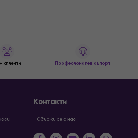
+ клиенти
Професионален съпорт
Контакти
роси
Свържи се с нас