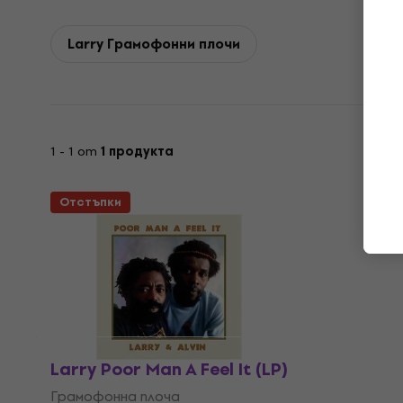
Larry Грамофонни плочи
1 - 1 от
1 продукта
Отстъпки
Larry Poor Man A Feel It (LP)
Грамофонна плоча