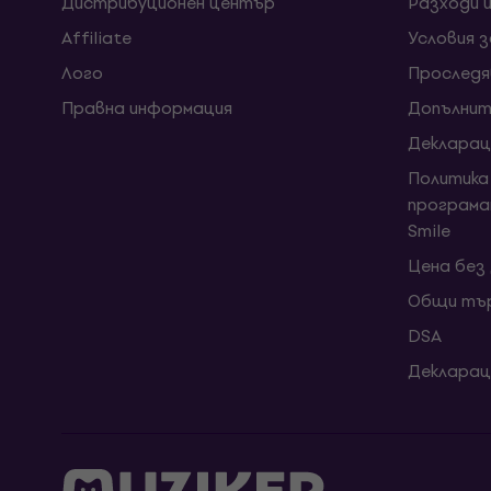
Дистрибуционен център
Разходи 
Affiliate
Условия 
Лого
Проследя
Правна информация
Допълнит
Декларац
Политика
програма
Smile
Цена без
Общи тър
DSA
Декларац