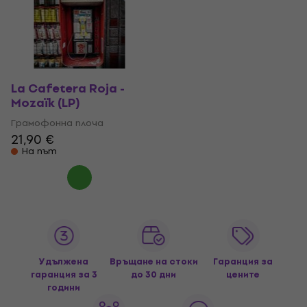
La Cafetera Roja -
Mozaïk (LP)
Грамофонна плоча
21,90 €
На път
Удължена
Връщане на стоки
Гаранция за
гаранция за 3
до 30 дни
цените
години