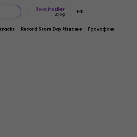
Идеи за подарък
FAQ
Muziker Блог
Зона Muziker
MK
Вход
tracks
Record Store Day Издание
Грамофони
Музика