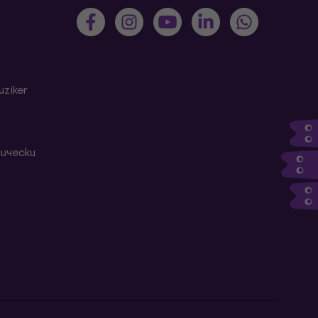
ziker
ически