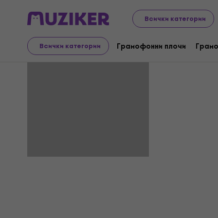
Всички категории
Kutu
Грамофонни плочи
Грамо
Всички категории