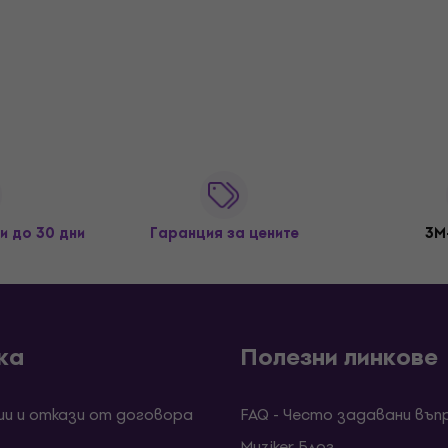
и до 30 дни
Гаранция за цените
3M
ка
Полезни линкове
ии и откази от договора
FAQ - Често задавани въп
Muziker Блог