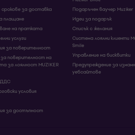
и срокове за доставка
Подаръчен ваучер Muziker
за плащане
Идеи за подарък
ване на пратката
Списък с желания
елни услуги
Система лоялни клиенти Mu
Smile
ия за поверителност
Управление на бисквитки
 за поверителност на
та за лоялност MUZIKER
Предупреждение за измамн
уебсайтове
 ДДС
говски условия
ия за достъпност