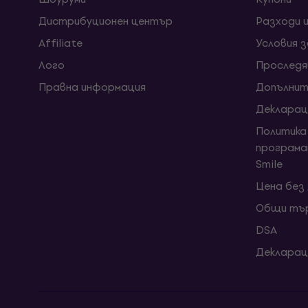
Дистрибуционен център
Разходи 
Affiliate
Условия 
Лого
Проследя
Правна информация
Допълнит
Декларац
Политика
програма
Smile
Цена без
Общи тър
DSA
Декларац