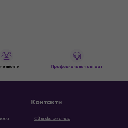
+ клиенти
Професионален съпорт
Контакти
роси
Свържи се с нас