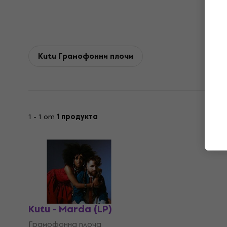
Kutu Грамофонни плочи
1 - 1 от
1 продукта
Kutu - Marda (LP)
Грамофонна плоча