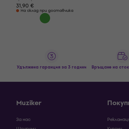
31,90 €
На склад при доставчика
Удължена гаранция за 3 години
Връщане на сток
Muziker
Покуп
За нас
Рекламац
Шоуруми
Kупони