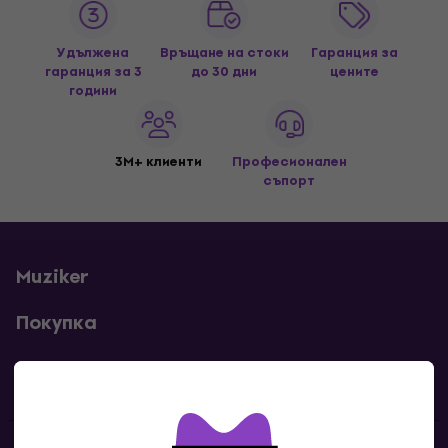
Удължена
Връщане на стоки
Гаранция за
гаранция за 3
до 30 дни
цените
години
3M+ клиенти
Професионален
съпорт
Muziker
Покупка
Полезни линкове