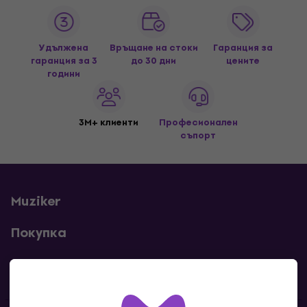
Удължена
Връщане на стоки
Гаранция за
гаранция за 3
до 30 дни
цените
години
3M+ клиенти
Професионален
съпорт
Muziker
Покупка
Полезни линкове