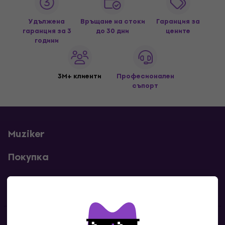
Удължена
Връщане на стоки
Гаранция за
гаранция за 3
до 30 дни
цените
години
3M+ клиенти
Професионален
съпорт
Muziker
Покупка
Полезни линкове