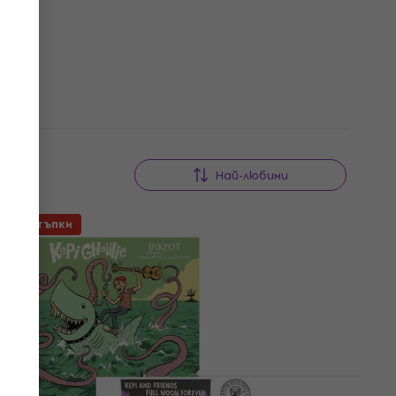
Най-любими
Отстъпки