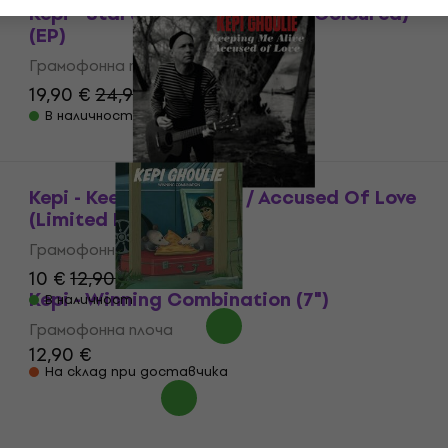
Kepi - Start Me Up (Sun Yellow Coloured)
(EP)
Грамофонна плоча
19,90 €
24,90 €
- 20 %
В наличност
Kepi - Keeping Me Alive / Accused Of Love
(Limited Edition) (7")
Грамофонна плоча
10 €
12,90 €
- 22 %
Kepi - Winning Combination (7")
В наличност
Грамофонна плоча
12,90 €
На склад при доставчика