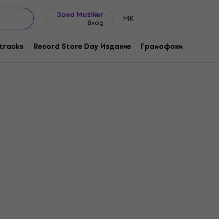
Идеи за подарък
FAQ
Muziker Блог
Зона Muziker
MK
Вход
tracks
Record Store Day Издание
Грамофони
Музика