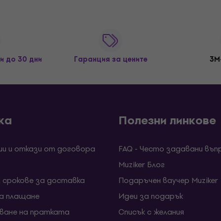
и до 30 дни
Гаранция за цените
3M
ка
Полезни линкове
ии и откази от договора
FAQ - Често задавани въп
Muziker Блог
и срокове за доставка
Подаръчен ваучер Muziker
за плащане
Идеи за подарък
ване на пратката
Списък с желания