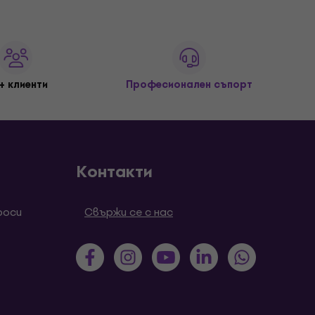
+ клиенти
Професионален съпорт
Контакти
роси
Свържи се с нас