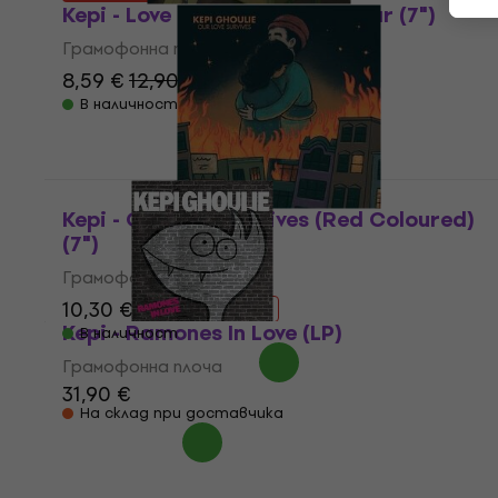
Kepi - Love Letter / The Familiar (7")
Грамофонна плоча
8,59 €
12,90 €
- 33 %
В наличност
Kepi - Our Love Survives (Red Coloured)
(7")
Грамофонна плоча
10,30 €
12,90 €
- 20 %
Kepi - Ramones In Love (LP)
В наличност
Грамофонна плоча
31,90 €
На склад при доставчика