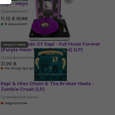
Kepi - Inkpot (Coloured) (7")
Грамофонна плоча
11,10 €
13,90 €
- 20 %
В наличност
Kepi & Friends Of Kepi - Full Moon Forever
Недостъпен
(Purple Neon Violet Coloured) (LP)
Грамофонна плоча
31,90 €
На склад при доставчика
Kepi & Miss Chain & The Broken Heels -
Zombie Crush (LP)
Грамофонна плоча
Недостъпен