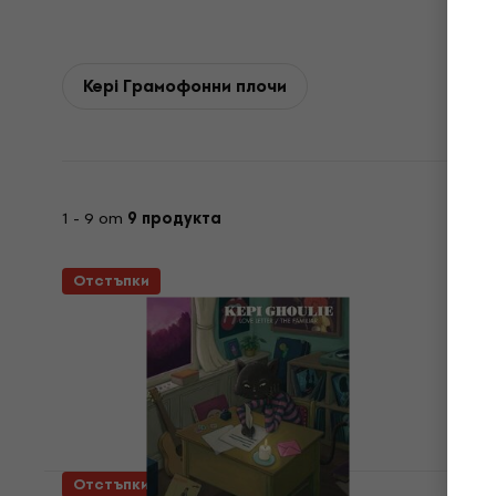
Kepi Грамофонни плочи
1 - 9 от
9 продукта
Отстъпки
Отстъпки