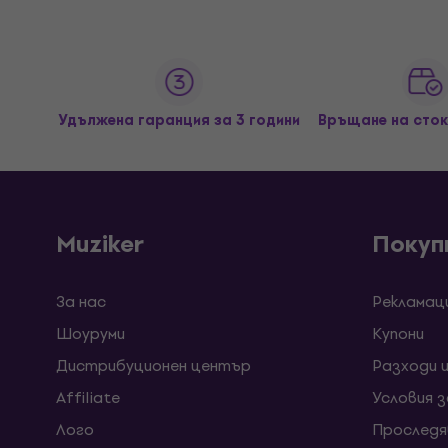
Удължена гаранция за 3 години
Връщане на сток
Muziker
Покуп
За нас
Рекламац
Шоуруми
Kупони
Дистрибуционен център
Разходи 
Affiliate
Условия 
Лого
Проследя