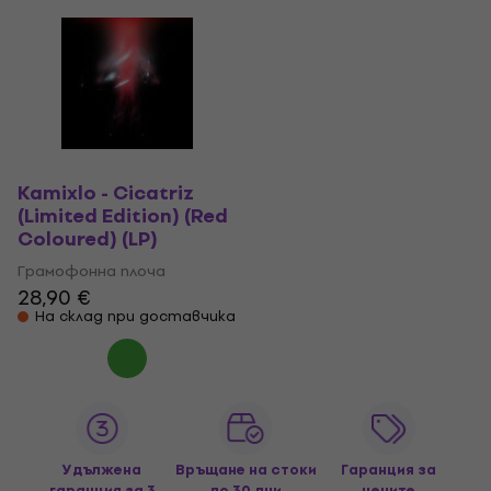
Kamixlo - Cicatriz
(Limited Edition) (Red
Coloured) (LP)
Грамофонна плоча
28,90 €
На склад при доставчика
Удължена
Връщане на стоки
Гаранция за
гаранция за 3
до 30 дни
цените