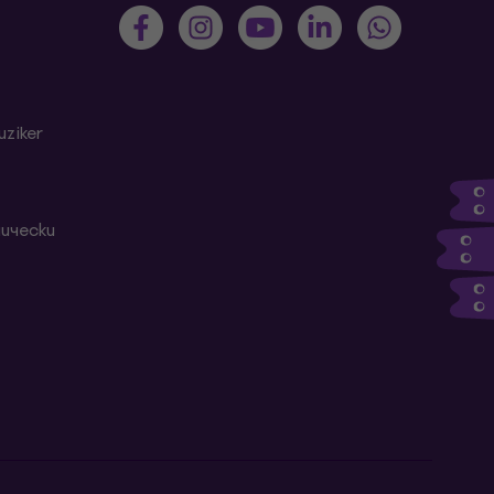
ziker
ически