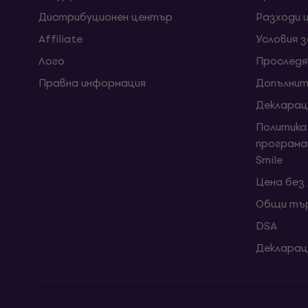
Дистрибуционен център
Разходи 
Affiliate
Условия 
Лого
Проследя
Правна информация
Допълнит
Декларац
Политика
програма
Smile
Цена без
Общи тър
DSA
Декларац