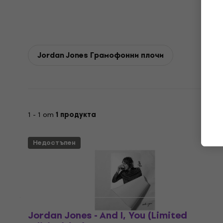
Jordan Jones Грамофонни плочи
1 - 1 от
1 продукта
Недостъпен
Jordan Jones - And I, You (Limited