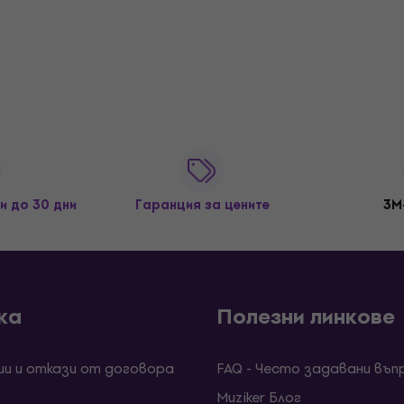
и до 30 дни
Гаранция за цените
3M
ка
Полезни линкове
ии и откази от договора
FAQ - Често задавани въп
Muziker Блог