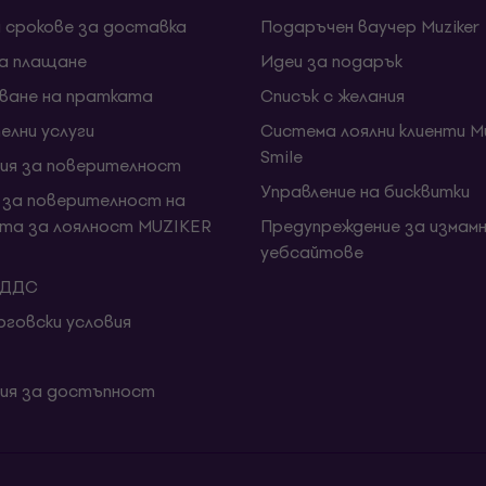
и срокове за доставка
Подаръчен ваучер Muziker
за плащане
Идеи за подарък
ване на пратката
Списък с желания
елни услуги
Система лоялни клиенти Mu
Smile
ия за поверителност
Управление на бисквитки
 за поверителност на
та за лоялност MUZIKER
Предупреждение за измамн
уебсайтове
 ДДС
говски условия
ия за достъпност