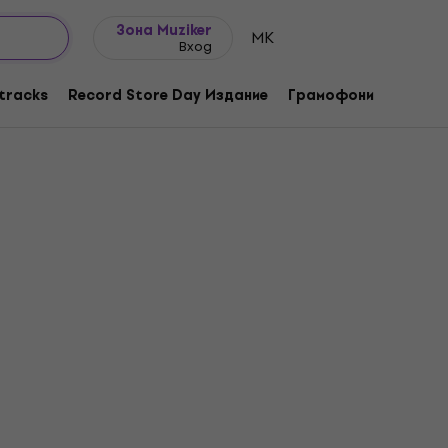
Идеи за подарък
FAQ
Muziker Блог
Зона Muziker
MK
Вход
tracks
Record Store Day Издание
Грамофони
Музика