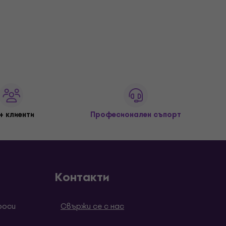
+ клиенти
Професионален съпорт
Контакти
роси
Свържи се с нас