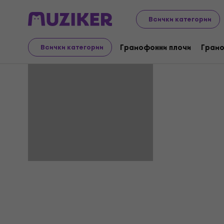
Всички категории
Jordan Jo
Грамофонни плочи
Грамо
Всички категории