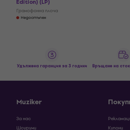
Edition) (LP)
Грамофонна плоча
Недостъпен
Удължена гаранция за 3 години
Връщане на сток
Muziker
Покуп
За нас
Рекламац
Шоуруми
Kупони