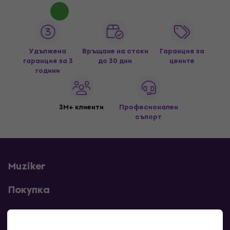
Удължена
Връщане на стоки
Гаранция за
гаранция за 3
до 30 дни
цените
години
3M+ клиенти
Професионален
съпорт
Muziker
Покупка
Полезни линкове