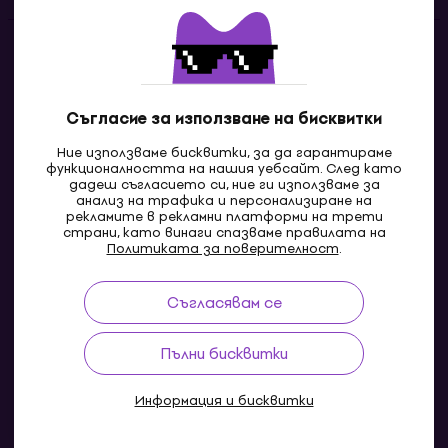
Контакти
Свържи се с нас
Съгласие за използване на бисквитки
Ние използваме бисквитки, за да гарантираме
функционалността на нашия уебсайт. След като
дадеш съгласието си, ние ги използваме за
анализ на трафика и персонализиране на
рекламите в рекламни платформи на трети
страни, като винаги спазваме правилата на
Политиката за поверителност
.
Съгласявам се
MK
Пълни бисквитки
Информация и бисквитки
© 2004-2026 MUZIKER a.s.