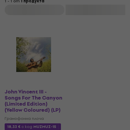
1 - 1 от
1 продукта
Филтриране
John Vincent III -
Songs For The Canyon
(Limited Edition)
(Yellow Coloured) (LP)
Грамофонна плоча
18,33 €
с код
MUZMUZ-15