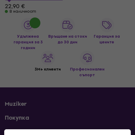
22,90 €
В наличност
Удължена
Връщане на стоки
Гаранция за
гаранция за 3
до 30 дни
цените
години
3M+ клиенти
Професионален
съпорт
Muziker
Покупка
Полезни линкове