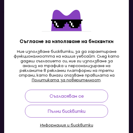
Контакти
Свържи се с нас
Съгласие за използване на бисквитки
Ние използваме бисквитки, за да гарантираме
функционалността на нашия уебсайт. След като
дадеш съгласието си, ние ги използваме за
анализ на трафика и персонализиране на
рекламите в рекламни платформи на трети
страни, като винаги спазваме правилата на
Политиката за поверителност
.
Съгласявам се
MK
Пълни бисквитки
Информация и бисквитки