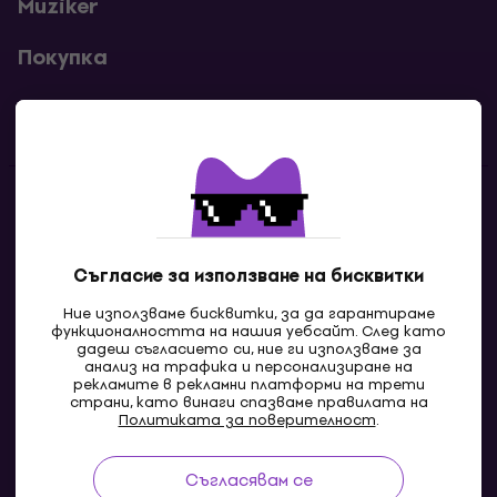
Muziker
Покупка
Полезни линкове
Контакти
Свържи се с нас
Съгласие за използване на бисквитки
Ние използваме бисквитки, за да гарантираме
функционалността на нашия уебсайт. След като
дадеш съгласието си, ние ги използваме за
анализ на трафика и персонализиране на
рекламите в рекламни платформи на трети
страни, като винаги спазваме правилата на
Политиката за поверителност
.
Съгласявам се
MK