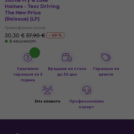
Jamie Fry & Luke
Haines - Test Driving
The New Prius
(Reissue) (LP)
Грамофонна плоча
30,30 €
37,90 €
- 20 %
В наличност
Удължена
Връщане на стоки
Гаранция за
гаранция за 3
до 30 дни
цените
години
3M+ клиенти
Професионален
съпорт