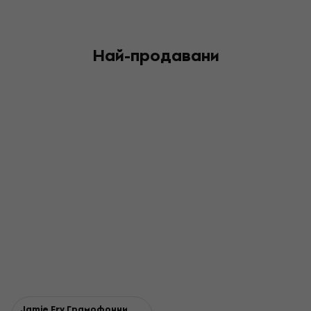
Най-продавани
Jamie Fry Грамофонни