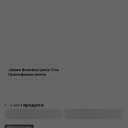
James Brandon Lewis Trio
Грамофонни плочи
1 - 1 от
1 продукта
Филтриране
Недостъпен