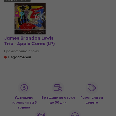
James Brandon Lewis
Trio - Apple Cores (LP)
Грамофонна плоча
Недостъпен
Удължена
Връщане на стоки
Гаранция за
гаранция за 3
до 30 дни
цените
години