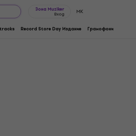
Идеи за подарък
FAQ
Muziker Блог
Зона Muziker
MK
Вход
tracks
Record Store Day Издание
Грамофони
Музика