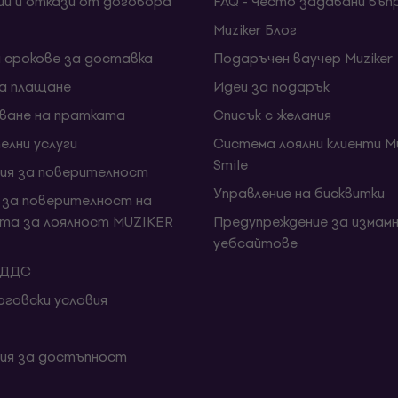
ии и откази от договора
FAQ - Често задавани въп
Muziker Блог
и срокове за доставка
Подаръчен ваучер Muziker
за плащане
Идеи за подарък
ване на пратката
Списък с желания
елни услуги
Система лоялни клиенти Mu
Smile
ия за поверителност
Управление на бисквитки
 за поверителност на
та за лоялност MUZIKER
Предупреждение за измамн
уебсайтове
 ДДС
говски условия
ия за достъпност