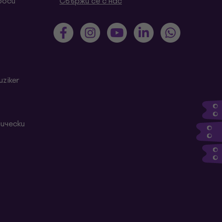
роси
Свържи се с нас
ziker
ически