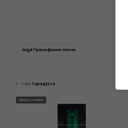
Jagd Грамофонни плочи
1 - 1 от
1 продукта
Недостъпен