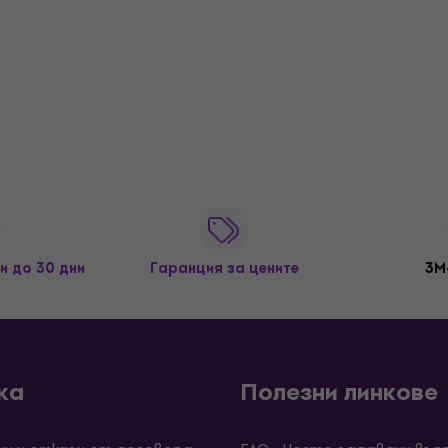
и до 30 дни
Гаранция за цените
3M
ка
Полезни линкове