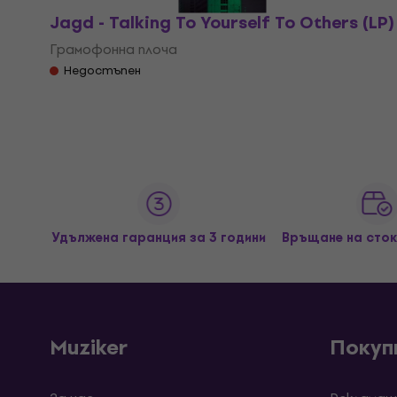
Jagd - Talking To Yourself To Others (LP)
Грамофонна плоча
Недостъпен
Удължена гаранция за 3 години
Връщане на сток
Muziker
Покуп