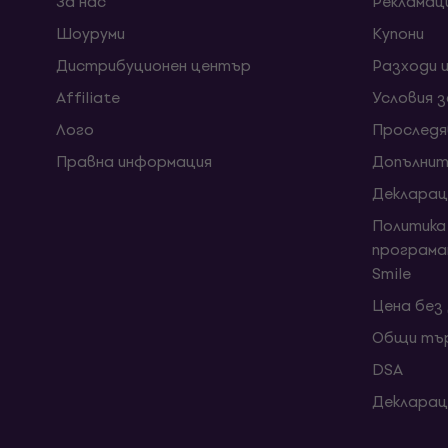
За нас
Рекламац
Шоуруми
Kупони
Дистрибуционен център
Разходи 
Affiliate
Условия 
Лого
Проследя
Правна информация
Допълнит
Декларац
Политика
програма
Smile
Цена без
Общи тър
DSA
Декларац