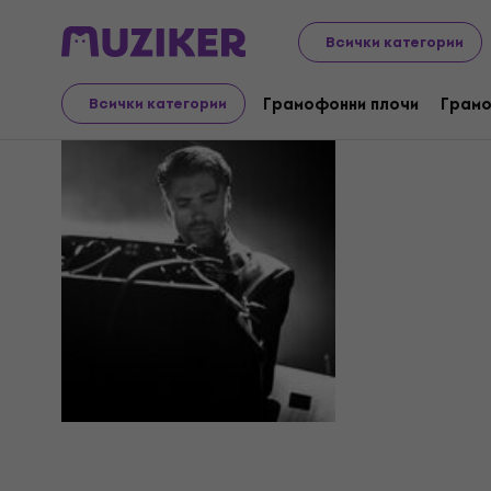
Всички категории
Jagd
Грамофонни плочи
Грамо
Всички категории